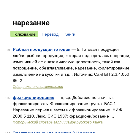
нарезание
Толкование
Перевод
Книги
Рыбная продукция готовая
— 5. Готовая продукция
101
любая рыбная продукция, которая подвергалась операции,
изменившей ее анатомическую целостность, такой как
потрошение, обезглавливание, нарезание, филетирование,
измельчение на кусочки и т.д... Источник: СанПиН 2.3.4.050
96. 2 …
Официальная терминология
фракционирование
— я, ср. Действие по знач. гл.
102
фракционировать. Фракционирование грунта. БАС 1.
Нарезание перьев и затем их фракционирование. НИЖ
2000 5 110. Лекс. СИС 1937: фракциони/рование …
Исторический словарь галлицизмов русского языка