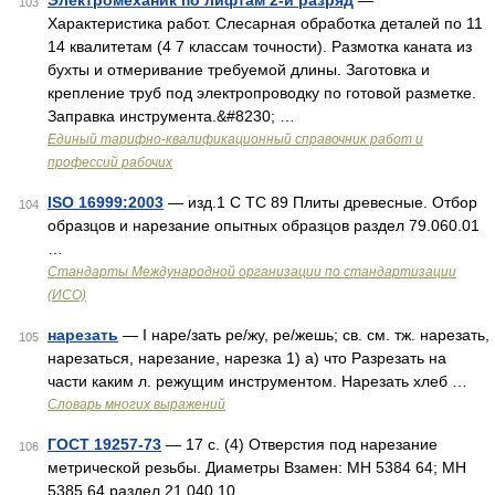
Электромеханик по лифтам 2-й разряд
—
103
Характеристика работ. Слесарная обработка деталей по 11
14 квалитетам (4 7 классам точности). Размотка каната из
бухты и отмеривание требуемой длины. Заготовка и
крепление труб под электропроводку по готовой разметке.
Заправка инструмента.&#8230; …
Единый тарифно-квалификационный справочник работ и
профессий рабочих
ISO 16999:2003
— изд.1 C TC 89 Плиты древесные. Отбор
104
образцов и нарезание опытных образцов раздел 79.060.01
…
Стандарты Международной организации по стандартизации
(ИСО)
нарезать
— I наре/зать ре/жу, ре/жешь; св. см. тж. нарезать,
105
нарезаться, нарезание, нарезка 1) а) что Разрезать на
части каким л. режущим инструментом. Нарезать хлеб …
Словарь многих выражений
ГОСТ 19257-73
— 17 с. (4) Отверстия под нарезание
106
метрической резьбы. Диаметры Взамен: МН 5384 64; МН
5385 64 раздел 21.040.10 …